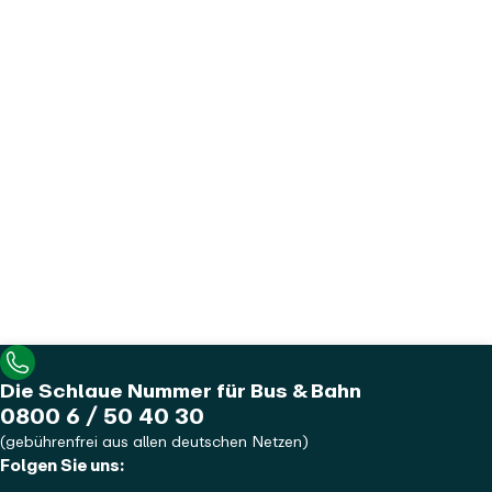
Kundenkontakt
So erreichen Sie uns
Die Schlaue Nummer für Bus & Bahn
Telefonnummer
0800 6 / 50 40 30
(gebührenfrei aus allen deutschen Netzen)
Folgen Sie uns: